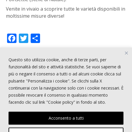
Venite in vivaio a scoprire tutte le varietà disponibili in
moltissime misure diverse!
F
T
C
ac
w
o
e
itt
n
Questo sito utilizza cookie, anche di terze parti, per
b
er
di
ARTICOLI RECENTI
funzionalità del sito e attività statistiche. Se vuoi saperne di
o
vi
più o negare il consenso a tutti o ad alcuni cookie clicca sul
pulsante "Personalizza i cookie". Se clicchi sulla X
o
di
!!!!! CERCASI PERSONALE !!!!
continuerai con la navigazione solo con i cookie necessari. È
k
STRANGE STYLE
possibile revocare il consenso in qualsiasi momento
NEPENTHES
facendo clic sul link "Cookie policy" in fondo al sito.
E-STATE
PRIMI PIANI
Acconsento a tutti