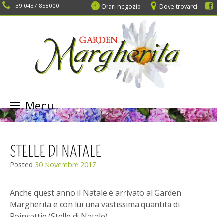
Orari negozio
Dove trovarci
+39 0437 858000
Menu
SKIP
TO
CONTENT
STELLE DI NATALE
Posted
30 Novembre 2017
Anche quest anno il Natale è arrivato al Garden
Margherita e con lui una vastissima quantità di
Poinsettie (Stelle di Natale).