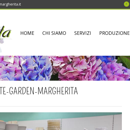
argherita.it
SKIP
HOME
CHI SIAMO
SERVIZI
PRODUZIONE
TO
CONTENT
NTE-GARDEN-MARGHERITA