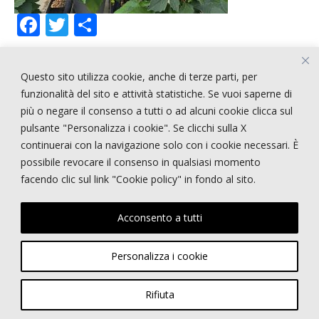
F
T
C
ac
w
o
e
itt
n
Questo sito utilizza cookie, anche di terze parti, per
b
er
di
ARTICOLI RECENTI
funzionalità del sito e attività statistiche. Se vuoi saperne di
o
vi
più o negare il consenso a tutti o ad alcuni cookie clicca sul
pulsante "Personalizza i cookie". Se clicchi sulla X
o
di
!!!!! CERCASI PERSONALE !!!!
continuerai con la navigazione solo con i cookie necessari. È
k
STRANGE STYLE
possibile revocare il consenso in qualsiasi momento
NEPENTHES
facendo clic sul link "Cookie policy" in fondo al sito.
E-STATE
PRIMI PIANI
Acconsento a tutti
Personalizza i cookie
Copyright © GARDEN MARGHERITA di Bortolin Riccardo | Viale dei Tigli, 48 -
32035 Santa Giustina (BL) | P.IVA 01184440251 |
info@gardenmargherita.it
Rifiuta
|
Privacy policy
|
Cookie policy
- Powered by
sersis.com