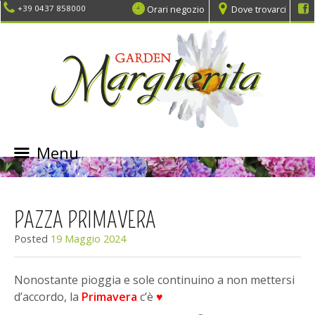
Orari negozio
Dove trovarci
+39 0437 858000
Menu
SKIP
TO
CONTENT
PAZZA PRIMAVERA
Posted
19 Maggio 2024
Nonostante pioggia e sole continuino a non mettersi
d’accordo, la
Primavera
c’è
♥