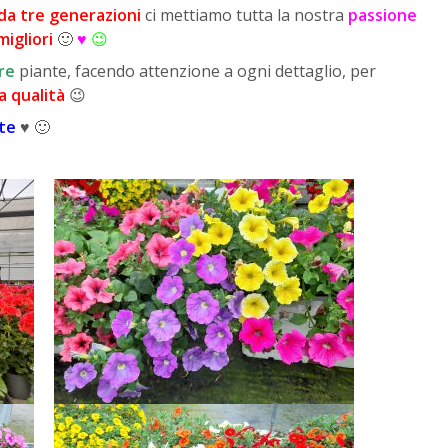
da tre generazioni
ci mettiamo tutta la nostra
passione
migliori
🙂
♥
😉
re
piante, facendo attenzione a ogni dettaglio, per
a qualità
😉
rte
♥ 🙂