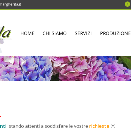
argherita.it
SKIP
HOME
CHI SIAMO
SERVIZI
PRODUZIONE
TO
CONTENT
♥
nti
, stando attenti a soddisfare le vostre
richieste
🙂