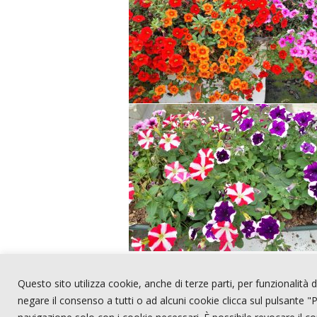
F
T
C
Questo sito utilizza cookie, anche di terze parti, per funzionalità de
ac
w
o
negare il consenso a tutti o ad alcuni cookie clicca sul pulsante "P