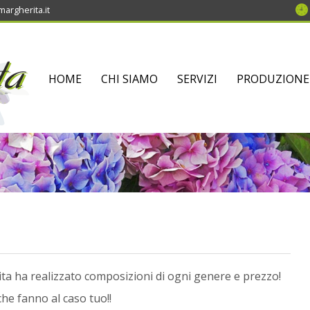
argherita.it
SKIP
HOME
CHI SIAMO
SERVIZI
PRODUZIONE
TO
CONTENT
 ha realizzato composizioni di ogni genere e prezzo!
che fanno al caso tuo!!