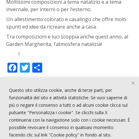
Moltissimi composizioni a tema natalizio e a tema
invernale, per interni o per l’esterno.
Un allestimento colorato e casalingo che offre molti
spunti ed idee da ricreare anche a casa.
Tra composizioni e luci scoppia anche quest anno, al
Garden Margherita, l’atmosfera natalizia!
!
F
T
C
ac
w
o
e
itt
n
Questo sito utilizza cookie, anche di terze parti, per
b
er
di
ARTICOLI RECENTI
funzionalità del sito e attività statistiche. Se vuoi saperne di
o
vi
più o negare il consenso a tutti o ad alcuni cookie clicca sul
pulsante "Personalizza i cookie". Se clicchi sulla X
o
di
!!!!! CERCASI PERSONALE !!!!
continuerai con la navigazione solo con i cookie necessari. È
k
STRANGE STYLE
possibile revocare il consenso in qualsiasi momento
NEPENTHES
facendo clic sul link "Cookie policy" in fondo al sito.