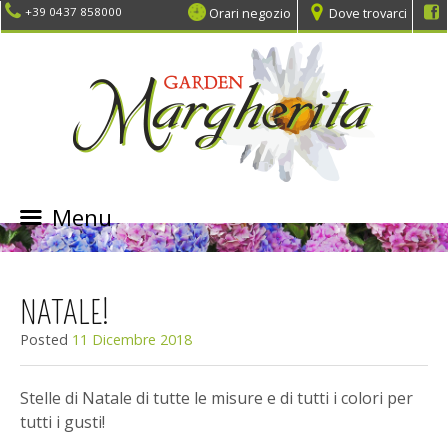
Orari negozio
Dove trovarci
+39 0437 858000
Menu
SKIP
TO
CONTENT
NATALE!
Posted
11 Dicembre 2018
Stelle di Natale di tutte le misure e di tutti i colori per
tutti i gusti!