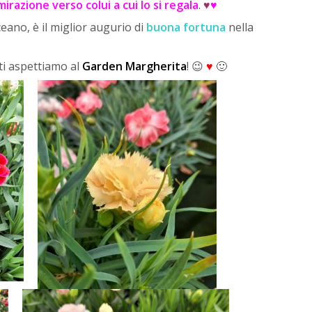
irazione verso colui a cui lo si regala
.
♥
♥
ceano, è il miglior augurio di
buona fortuna
nella
ti aspettiamo al
Garden Margherita
! 😉
♥
🙂