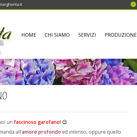
argherita.it
SKIP
HOME
CHI SIAMO
SERVIZI
PRODUZIONE
TO
CONTENT
NO
noi un
fascinoso garofano!
😉
manda all’
amore profondo
ed intenso, oppure quello