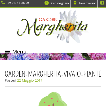
Orari negozio
Dove trovarci
+39 0437 858000
Menu
SKIP
TO
CONTENT
GARDEN-MARGHERITA-VIVAIO-PIANTE
Posted
22 Maggio 2017