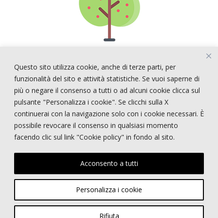
Questo sito utilizza cookie, anche di terze parti, per
ARTICOLI RECENTI
funzionalità del sito e attività statistiche. Se vuoi saperne di
più o negare il consenso a tutti o ad alcuni cookie clicca sul
pulsante "Personalizza i cookie". Se clicchi sulla X
!!!!! CERCASI PERSONALE !!!!
continuerai con la navigazione solo con i cookie necessari. È
STRANGE STYLE
possibile revocare il consenso in qualsiasi momento
NEPENTHES
facendo clic sul link "Cookie policy" in fondo al sito.
E-STATE
PRIMI PIANI
Acconsento a tutti
Personalizza i cookie
Copyright © GARDEN MARGHERITA di Bortolin Riccardo | Viale dei Tigli, 48 -
32035 Santa Giustina (BL) | P.IVA 01184440251 |
info@gardenmargherita.it
Rifiuta
|
Privacy policy
|
Cookie policy
- Powered by
sersis.com