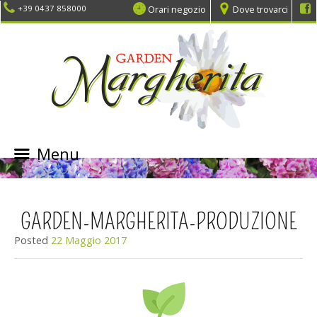
Orari negozio
Dove trovarci
+39 0437 858000
Menu
SKIP
TO
CONTENT
GARDEN-MARGHERITA-PRODUZIONE
Posted
22 Maggio 2017