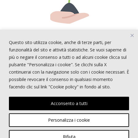
Questo sito utilizza cookie, anche di terze parti, per
ARTICOLI RECENTI
funzionalità del sito e attività statistiche. Se vuoi saperne di
più o negare il consenso a tutti o ad alcuni cookie clicca sul
pulsante "Personalizza i cookie". Se clicchi sulla X
!!!!! CERCASI PERSONALE !!!!
continuerai con la navigazione solo con i cookie necessari. È
STRANGE STYLE
possibile revocare il consenso in qualsiasi momento
NEPENTHES
facendo clic sul link "Cookie policy" in fondo al sito.
E-STATE
PRIMI PIANI
Acconsento a tutti
Personalizza i cookie
Copyright © GARDEN MARGHERITA di Bortolin Riccardo | Viale dei Tigli, 48 -
32035 Santa Giustina (BL) | P.IVA 01184440251 |
info@gardenmargherita.it
Rifiuta
|
Privacy policy
|
Cookie policy
- Powered by
sersis.com