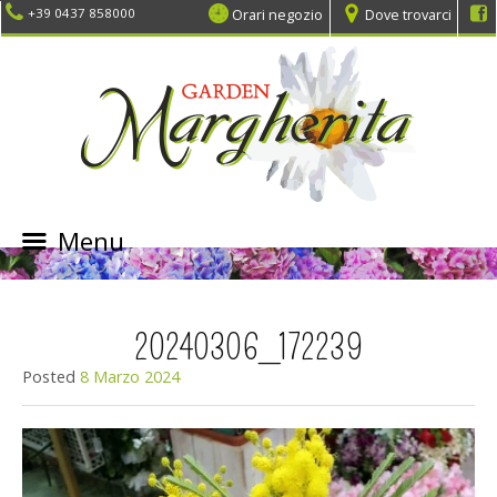
Orari negozio
Dove trovarci
+39 0437 858000
Menu
SKIP
TO
CONTENT
20240306_172239
Posted
8 Marzo 2024