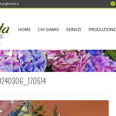
argherita.it
SKIP
HOME
CHI SIAMO
SERVIZI
PRODUZIONE
TO
CONTENT
0240306_170514