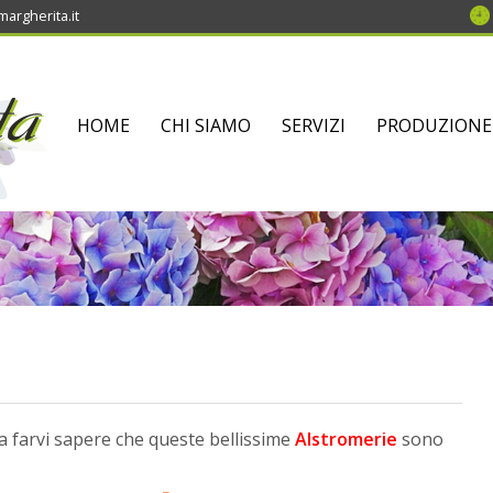
argherita.it
SKIP
HOME
CHI SIAMO
SERVIZI
PRODUZIONE
TO
CONTENT
o a farvi sapere che queste bellissime
Alstromerie
sono