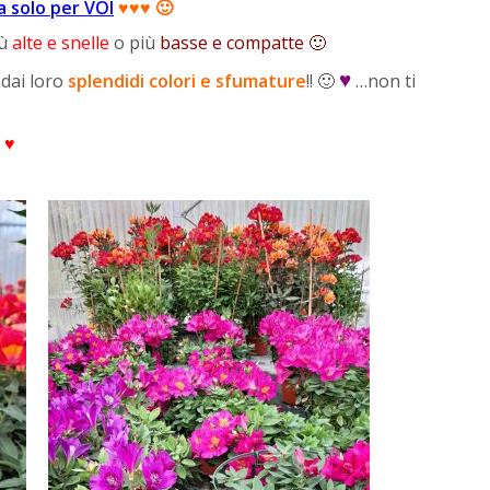
a solo per VOI
♥♥♥ 🙂
iù
alte e snelle
o più
basse e compatte 🙂
♥
 dai loro
splendidi colori e sfumature
!! 🙂
…non ti
!
♥