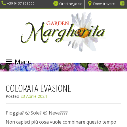
Orari negozio
Dove trovarci
+39 0437 858000
Menu
SKIP
TO
CONTENT
COLORATA EVASIONE
Posted
23 Aprile 2024
Pioggia? 🙁 Sole? 😉 Neve????
Non capisci più cosa vuole combinare questo tempo