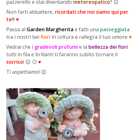
pazzerello e stai diventando
metereopatico
? 😉
Non farti abbattere,
ricordati che noi siamo qui per
te
!!!
♥
Passa al
Garden Margherita
e fatti una
passeggiata
tra i nostri bei
fiori
in coltura e rallegra il tuo umore
♥
Vedrai che i
gradevoli profumi
e la
bellezza dei fiori
tutti in fila e brillanti ti faranno subito tornare il
sorriso
! 😉 🙂
♥
Ti aspettiamo! 😉