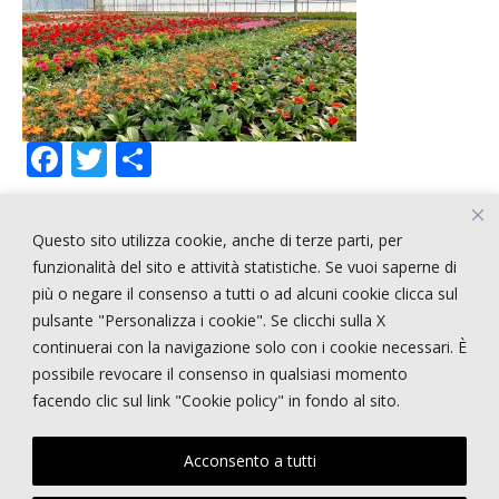
F
T
C
ac
w
o
e
itt
n
Questo sito utilizza cookie, anche di terze parti, per
b
er
di
ARTICOLI RECENTI
funzionalità del sito e attività statistiche. Se vuoi saperne di
o
vi
più o negare il consenso a tutti o ad alcuni cookie clicca sul
pulsante "Personalizza i cookie". Se clicchi sulla X
o
di
!!!!! CERCASI PERSONALE !!!!
continuerai con la navigazione solo con i cookie necessari. È
k
STRANGE STYLE
possibile revocare il consenso in qualsiasi momento
NEPENTHES
facendo clic sul link "Cookie policy" in fondo al sito.
E-STATE
PRIMI PIANI
Acconsento a tutti