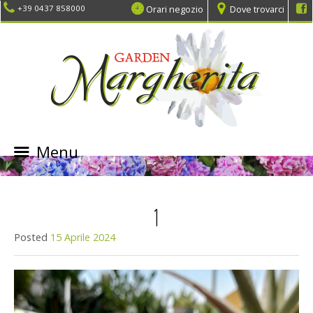
Orari negozio
Dove trovarci
+39 0437 858000
Menu
SKIP
TO
CONTENT
1
Posted
15 Aprile 2024