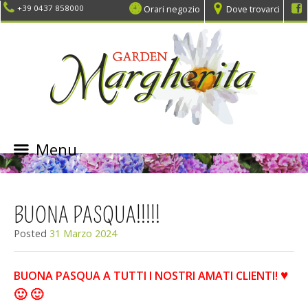
Orari negozio
Dove trovarci
+39 0437 858000
Menu
SKIP
TO
CONTENT
BUONA PASQUA!!!!!
Posted
31 Marzo 2024
♥
BUONA PASQUA A TUTTI I NOSTRI AMATI CLIENTI!
🙂 🙂