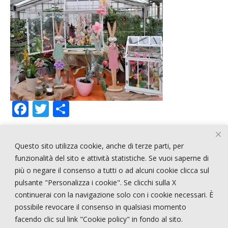
F
T
C
ac
w
o
e
itt
n
Questo sito utilizza cookie, anche di terze parti, per
b
er
di
ARTICOLI RECENTI
funzionalità del sito e attività statistiche. Se vuoi saperne di
o
vi
più o negare il consenso a tutti o ad alcuni cookie clicca sul
pulsante "Personalizza i cookie". Se clicchi sulla X
o
di
!!!!! CERCASI PERSONALE !!!!
continuerai con la navigazione solo con i cookie necessari. È
k
STRANGE STYLE
possibile revocare il consenso in qualsiasi momento
NEPENTHES
facendo clic sul link "Cookie policy" in fondo al sito.
E-STATE